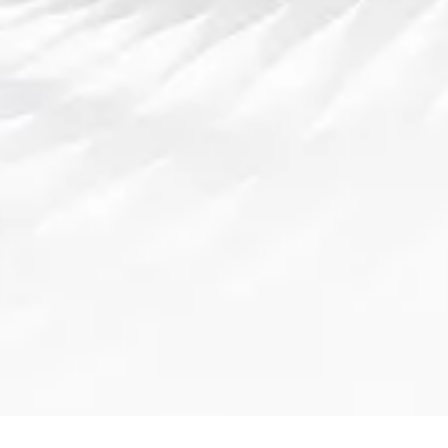
娱乐元素深度植入赛事活动中，例如现场互
动表演、线上竞猜游戏和社区挑战赛，使竞
技赛事更具观赏性和趣味性。
米兰体育注册
平台通过创新的赛事呈现形式，将比赛内容
与娱乐化元素巧妙结合。例如，将赛事亮点
制作成短视频或动画展示，使用户在碎片化
时间中也能获得完整的娱乐体验。这种融合
策略不仅延长了赛事的影响力，也拓展了用
户参与的多样渠道。
此外，HG13皇冠体育通过赛事与娱乐活动的
数据联动，实现了多维度的互动体验。用户
可以在观看比赛的同时参与各种游戏和活