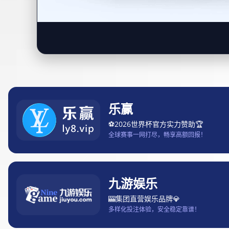
项目展示
首页
项目展示
黄金体育引领新时
黄金体育引领新时代