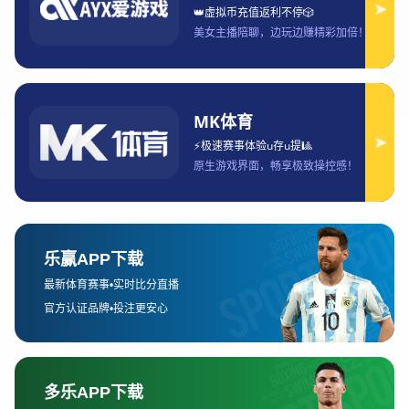
台解析”代表了一种面向未来的综合性发展思
路。本文将从整体生态构建、互动体验创
新、内容与IP融合以及技术驱动与未来扩展四
个方面展开系统分析，深入探讨该平台如何
通过多维协同机制，重塑数字娱乐的内容生
产方式与用户参与方式。在这一体系中，
Lewin不仅是核心节点，更是连接内容、用户
与技术的关键枢纽，通过数据驱动与场景融
合，实现娱乐体验从单向传播向沉浸式互动
的转变。同时，平台通过生态开放与模块化
设计，推动多方参与者共建共享，形成可持
续发展的数字娱乐新格局。整体而言，该模
式体现出数字娱乐产业从“内容为中心”向“体
验为中心”的结构性升级趋势。