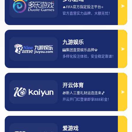
以乐玩Lewin为核心打造全新数字娱乐生态与互动体验平台
解析
2026-06-22 21:57:04
在数字娱乐快速演进的当下，“以乐玩Lewin
为核心打造全新数字娱乐生态与互动体验平