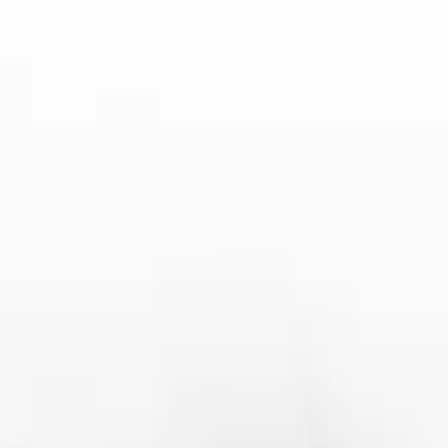
体。这种转变极大提升了用户的沉浸感与参
与感。