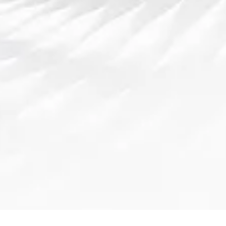
性与市场竞争力。
此外，182体育还在探索体育电商与衍生品市
场，通过赛事IP开发与品牌联动，进一步延伸
产业链，实现商业价值最大化。