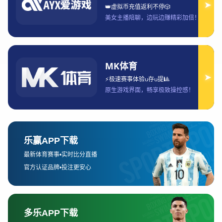
其如何在数字体育快速发展的背景下，构建
一个集体育资讯、赛事直播、互动社区与数
据服务于一体的综合性平台。文章从内容生
态、互动体验、技术驱动以及商业模式四个
维度展开系统分析，全面呈现182体育在体育
数字化转型中的布局逻辑与创新路径。通过
对其平台结构与用户体验的拆解，可以看到
其不仅在信息传播层面实现升级，也在用户
参与感与赛事沉浸感方面进行深度重构。同
时，文章还将结合行业趋势，探讨其未来可
能的增长空间与生态扩展方向，为理解新一
代体育互联网平台提供参考与启示。
米兰体育赛事
内容生态体系构建