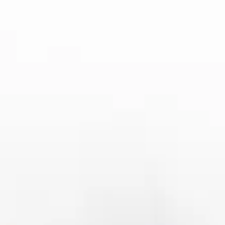
与战术讨论区，使用户在观看比赛的同时能
够参与策略分析与观点交流，提升整体观赛
沉浸感。
此外，182体育在直播体验上进行了优化，提
供多视角切换与实时数据叠加功能，使用户
能够从不同角度理解比赛进程，增强视觉与
信息的双重体验。
社区化互动机制也是其重要组成部分，通过
兴趣圈层划分，使不同体育爱好者能够在特
定社区中进行深度交流，形成稳定的用户关
系网络。
技术驱动平台升级