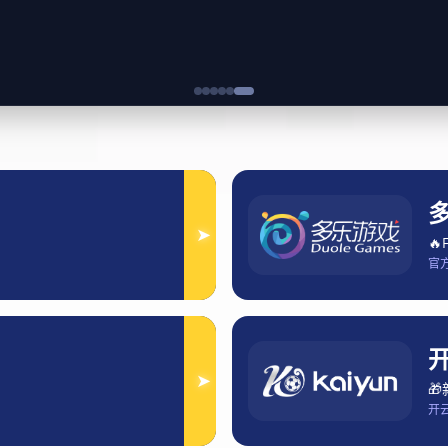
解析与胜负趋势深度数据前瞻指南实战策略全景
析与胜负趋势深度数据前瞻指南