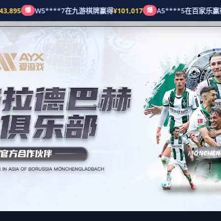
介绍米兰体育
项目展示
公司动