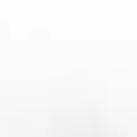
与心理状态、战术被研究程度密切相
因素。某些战队之间存在明显的“风格
能长期偏向一方。
势判断。密集赛程容易导致状态波动，
能对发挥产生潜在影响。
更准确地识别“真实强势”与“阶段性爆
用
最终目的。在实战应用中，应遵循“多