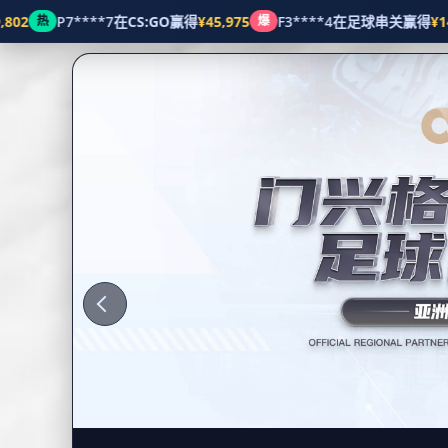
13594780023
proportionate@qq.com