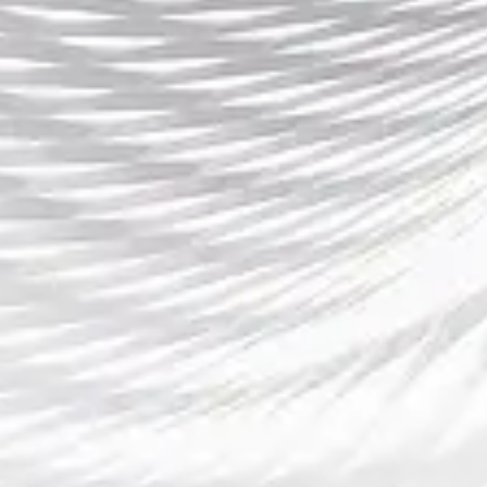
践经验的系统方法。它要求分析者既具
的赛事环境中保持逻辑自洽。
审慎研判趋势并反复验证实战策略，预
析思维不仅适用于LOL赛事，也为理解
全程回放精彩瞬间深度解析呈现巅峰对决魅力盛
赛作为世界足坛竞技水平最高、影响力最广的顶
着无数球迷的激情与梦想。“畅享高清正版欧冠全