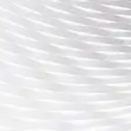
质上是一套融合数据科学、竞技理解与实
备宏观视野，又能深入细节，在不断变化
通过持续学习赛事生态、优化数据模型、
测能力才能逐步提升。最终，这种全景式分
其他竞技项目提供了可借鉴的范式。
米兰体育赛事
畅享高清正版欧冠
宴
2026-02-07 16:25:37
文章摘要：欧洲冠军联
级赛事之一，始终承载