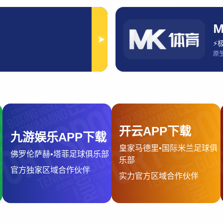
》（LOL）赛事已经形成了覆盖全球、
样的背景下，“全网LOL赛事预测解析
”逐渐成为赛事研究者、战队分析师以
基础、以实战为导向，系统梳理LOL赛
环境、数据模型构建、胜负趋势研判到
求呈现一幅立体、动态、可操作的全景
息的结合，也注重版本变动、战队风格
读者建立科学、理性的赛事预测认知体
本文希望为读者提供一套可持续进化的
境中，提升判断的准确性与前瞻性。