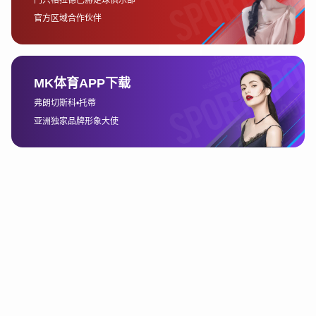
此外，版本环境的变化也为焦点对决增添了
不确定性。英雄强度调整、资源刷新节奏改
变，使得每一次决策都可能被无限放大，从
而左右比赛走向。
二、强队取胜关键因素
强队能够在焦点对决中取胜，首先依赖于成
熟稳定的战术体系。这些队伍往往拥有清晰
的前中后期运营思路，能够在不同阶段找到
最优解。
其次，选手个人能力与团队配合同样至关重
要。强队核心选手在关键团战中的发挥，常
常成为打破僵局的突破口，而团队之间高度
默契的协作，则保证了优势能够被持续扩