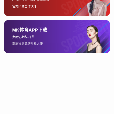
1、数字化转型：引领行业创
新
数字化转型是当前各行业发展的关键方向，
体育行业也不例外。明升体育通过不断优化
平台技术架构，推动智能化、数据化的发
展，使得平台功能更加全面，服务更加精
准。利用大数据、人工智能等先进技术，明
升体育能够实时监控平台运营状况，及时进
行数据分析与处理，从而提升平台运营效率
和用户满意度。
此外，明升体育还充分利用云计算技术，将
其平台的运营能力扩展至全球范围，不仅确
保了平台的高效运行，还为用户提供了跨地
域、跨设备的无缝体验。通过智能推荐系