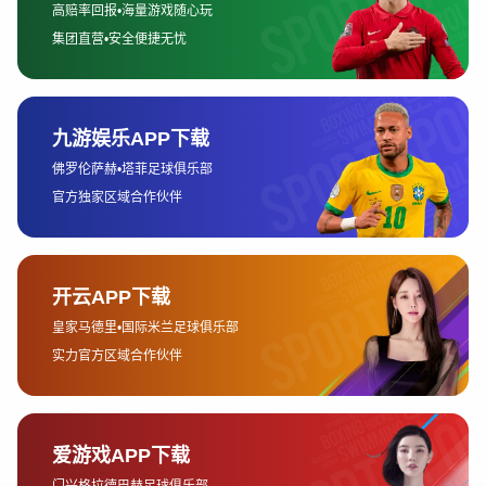
娱乐平台的佼佼者，以其领先的技术创新和
用户至上的服务理念，正在积极推动体育娱
乐平台的全面升级，致力于打造一个安全可
靠的数字化体育平台体验。这一战略布局不
仅提升了用户的互动体验，还通过多项技术
和服务的创新，优化了平台的安全性和可持
续性。本文将从四个主要方面探讨明升体育
如何引领数字化娱乐新生态，全面提升体育
平台的用户体验，分别从数字化转型、平台
安全保障、用户体验升级、未来发展趋势四
个角度展开深入分析。通过这些方面的分
析，能够全面了解明升体育如何在数字化转
型浪潮中稳步前行，并为行业带来新的发展
机遇。